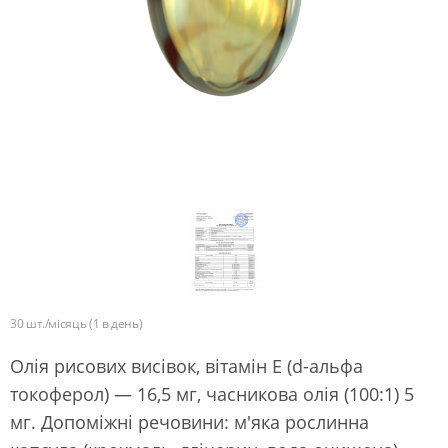
30 шт./місяць (1 в день)
Олія рисових висівок, вітамін Е (d-альфа
токоферол) — 16,5 мг, часникова олія (100:1) 5
мг. Допоміжні речовини: м'яка рослинна