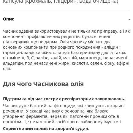
капсула (крохмаль, гліцерин, вода очищена)
Опис
-
Часник здавна використовували не тільки як приправу, а і як
компонент профілактичних рецептів. Сучасні вчені
підтвердили, що не дарма. Олія часнику містить два
основних компоненти природного походження - аліцин і
гарміцин, завдяки яким олія має бактерицидну дію, а також
вітаміни А, В, С, залізо, калій, магній, марганець, ненасичені
альдегіди, поліненасичені жирні кислоти, селен, сірку, ефірні
олії.
Для чого Часникова олія
Підтримка під час гострих респіраторних захворювань.
Часник дуже багатий на фітонциди, які знищують шкідливі
речовини. У складі часнику є речовина, яка блокує
утворення ферментів, через які патогени проникають в
організм. Це незамінний засіб при ослабленому імунітеті.
Сприятливий вплив на здоров’я судин.