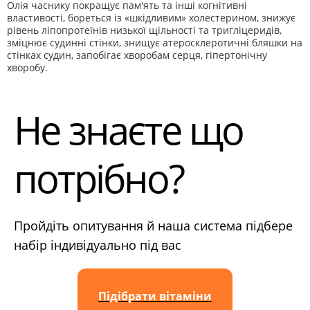
Олія часнику покращує пам'ять та інші когнітивні
властивості, бореться із «шкідливим» холестерином, знижує
рівень ліпопротеїнів низької щільності та тригліцеридів,
зміцнює судинні стінки, знищує атеросклеротичні бляшки на
стінках судин, запобігає хворобам серця, гіпертонічну
хворобу.
Не знаєте що
потрібно?
Пройдіть опитування й наша система підбере
набір індивідуально під вас
Підібрати вітаміни