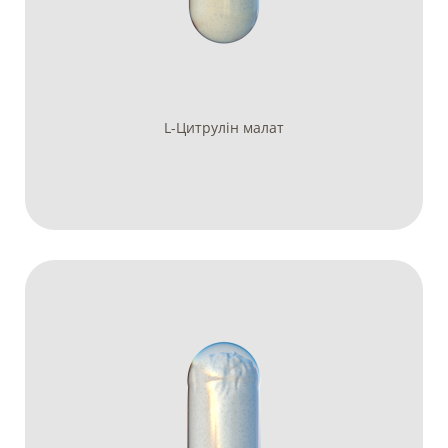
L-Цитрулін малат