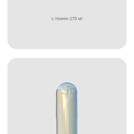
L-теанін 270 мг