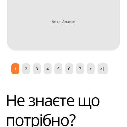
Бета-Аланін
1
2
3
4
5
6
7
>
>|
Не знаєте що
потрібно?