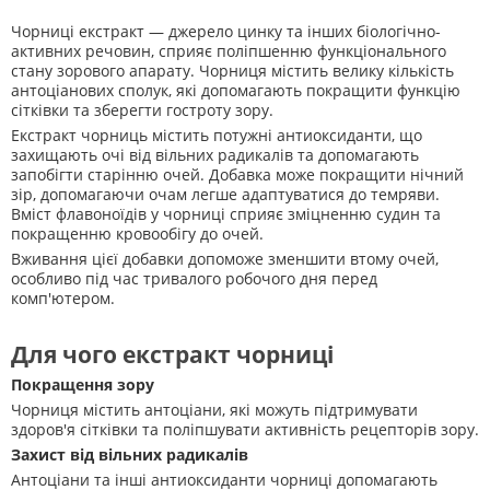
Чорниці екстракт — джерело цинку та інших біологічно-
активних речовин, сприяє поліпшенню функціонального
стану зорового апарату. Чорниця містить велику кількість
антоціанових сполук, які допомагають покращити функцію
сітківки та зберегти гостроту зору.
Екстракт чорниць містить потужні антиоксиданти, що
захищають очі від вільних радикалів та допомагають
запобігти старінню очей. Добавка може покращити нічний
зір, допомагаючи очам легше адаптуватися до темряви.
Вміст флавоноїдів у чорниці сприяє зміцненню судин та
покращенню кровообігу до очей.
Вживання цієї добавки допоможе зменшити втому очей,
особливо під час тривалого робочого дня перед
комп'ютером.
Для чого екстракт чорниці
Покращення зору
Чорниця містить антоціани, які можуть підтримувати
здоров'я сітківки та поліпшувати активність рецепторів зору.
Захист від вільних радикалів
Антоціани та інші антиоксиданти чорниці допомагають