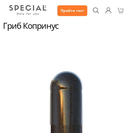
Пройти тест
Каталог
Гриб Копринус
Гриб Копринус