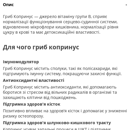
Опис
-
Гриб Копринус — джерело вітаміну групи В, сприяє
нормалізації функціонування серцево-судинної системи,
відновленню мікрофлори кишківника, нормалізації рівня
цукру в крові та має детоксикаційні властивості.
Для чого гриб копринус
Імуномодулятор
Гриб Копринус містить сполуки, такі як полісахариди, які
підтримують імунну систему, покращуючи захисні функції.
Антиоксидантні властивості
Гриб Копринус містить антиоксиданти, які допомагають
боротися зі стресом від вільних радикалів в організмі та
захищають клітини від пошкоджень.
Підтримка здоров'я кісток
Позитивно впливає на здоров'я кісток і допомагає у зниженні
ризику остеопорозу.
Підтримка здоров'я шлунково-кишкового тракту
Копринус усуває запальні процеси в ШКТ і підтримує