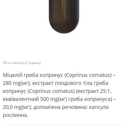
30 шт./місяць (1 в день)
Міцелій гриба копринус (Coprinus comatus) –
280 mg(мг); екстракт плодового тіла гриба
копринус (Coprinus comatus) (екстракт 25:1,
еквівалентний 500 mg(мг) гриба копринуса) –
20,0 mg(мг); допоміжна речовина: капсула
рослинна.