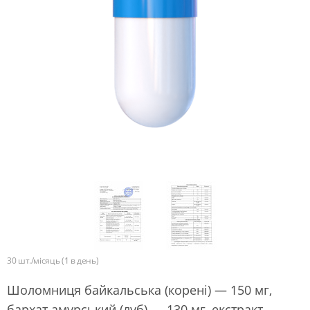
30 шт./місяць (1 в день)
Шоломниця байкальська (корені) — 150 мг,
бархат амурський (луб) — 130 мг, екстракт