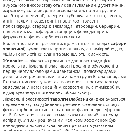
амурського використовують як зв'язувальний, діуретичний,
жарознижувальний, ранозагоювальний, противірусний
засіб; при пневмонії, плевриті, туберкульозі кісток, легень,
ангіні, гельмінтозах, грипі, ГРВІ. У корі присутні:
полісахариди, стероїди; алкалоїди - ятроріцин, берберин,
пальматин, магнофлорин, кандіцин, феллодендрин,
ферулова та фенолкарбонова кислоти.
Біологічно активні речовини, що містяться в плодах
софори
японської,
зумовлюють протизапальну, антимікробну дію,
ущільнюють стінки судин та зменшують їх ламкість.
Живокіст
— лікарська рослина з давньою традицією.
Користь та лікувальні властивості рослини обумовлені в
першу чергу алкалоїдами, алантоїном і полісахаридами,
дубильними речовинами, вітамінами групи B, флавоноїдами.
Екстракт живокосту має такі властивості: протизапальну,
зв'язувальну, регенераційну, кровоспинну, антимікробну,
відхаркувальну, гіпотензивну, обволікуючу.
Лікувальні властивості
таволги (лабазника)
визначаються
переважною дією дубильних речовин, фенольних сполук,
фенол карбонових кислот, катехінів, флавоноїдів, ефірних
олій. Саме таволзі людство має сказати спасибі за появу
аспірину. У 1897 році вченим Феліксом Хоффманом був
винайдений новий лікувальний препарат з усією нам
знайомою назвою "Аспірин", або "Ацетилсаліцилова