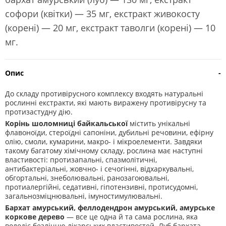
софори (квітки) — 35 мг, екстракт живокосту
(корені) — 20 мг, екстракт таволги (корені) — 10
мг.
Опис
-
До складу противірусного комплексу входять натуральні
рослинні екстракти, які мають виражену противірусну та
протизастудну дію.
Корінь шоломниці байкальської
містить унікальні
флавоноїди, стероїдні сапоніни, дубильні речовини, ефірну
олію, смоли, кумарини, макро- і мікроелементи. Завдяки
такому багатому хімічному складу, рослина має наступні
властивості: протизапальні, спазмолітичні,
антибактеріальні, жовчно- і сечогінні, відхаркувальні,
обгортальні, знеболювальні, ранозагоювальні,
протиалергійні, седативні, гіпотензивні, протисудомні,
загальнозміцнювальні, імуностимулювальні.
Бархат амурський, феллодендрон амурський, амурське
коркове дерево
— все це одна й та сама рослина, яка
володіє безліччю лікарських властивостей. Луб бархата