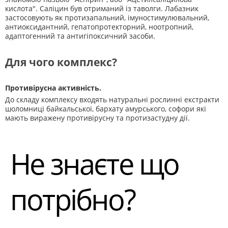
кислота". Саліцин був отриманий із таволги. Лабазник
застосовують як протизапальний, імуностимулювальний,
антиоксидантний, гепатопротекторний, ноотропний,
адаптогенний та антигіпоксичний засоби.
Для чого комплекс?
Противірусна активність.
До складу комплексу входять натуральні рослинні екстракти
шоломниці байкальської, бархату амурського, софори які
мають виражену противірусну та протизастудну дії.
Не знаєте що
потрібно?