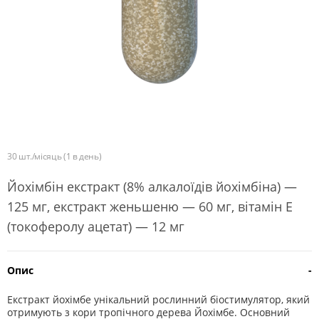
30 шт./місяць (1 в день)
Йохімбін екстракт (8% алкалоїдів йохімбіна) —
125 мг, екстракт женьшеню — 60 мг, вітамін Е
(токоферолу ацетат) — 12 мг
Опис
-
Екстракт йохімбе унікальний рослинний біостимулятор, який
отримують з кори тропічного дерева Йохімбе. Основний