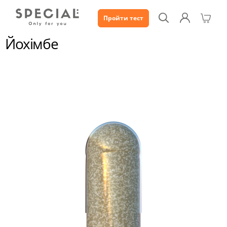
Пройти тест
Каталог
Йохімбе
Йохімбе