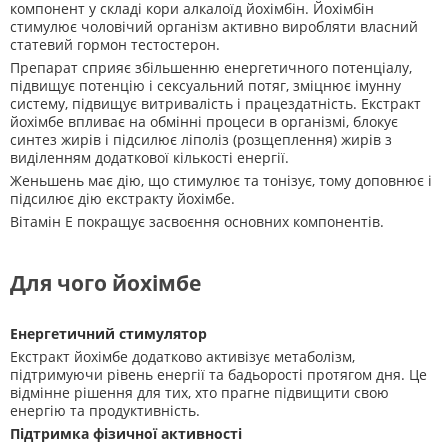
компонент у складі кори алкалоїд йохімбін. Йохімбін
стимулює чоловічий організм активно виробляти власний
статевий гормон тестостерон.
Препарат сприяє збільшенню енергетичного потенціалу,
підвищує потенцію і сексуальний потяг, зміцнює імунну
систему, підвищує витривалість і працездатність. Екстракт
йохімбе впливає на обмінні процеси в організмі, блокує
синтез жирів і підсилює ліполіз (розщеплення) жирів з
виділенням додаткової кількості енергії.
Женьшень має дію, що стимулює та тонізує, тому доповнює і
підсилює дію екстракту йохімбе.
Вітамін Е покращує засвоєння основних компонентів.
Для чого йохімбе
Енергетичний стимулятор
Екстракт йохімбе додатково активізує метаболізм,
підтримуючи рівень енергії та бадьорості протягом дня. Це
відмінне рішення для тих, хто прагне підвищити свою
енергію та продуктивність.
Підтримка фізичної активності