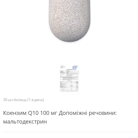
30 шт./місяць (1 в день)
Коензим Q10 100 мг Допоміжні речовини:
мальтодекстрин