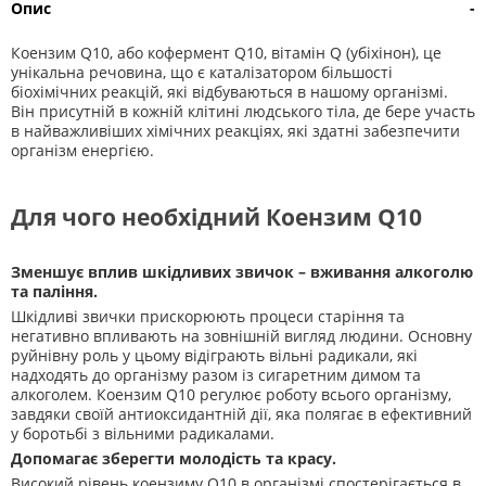
Опис
-
Коензим Q10, або кофермент Q10, вітамін Q (убіхінон), це
унікальна речовина, що є каталізатором більшості
біохімічних реакцій, які відбуваються в нашому організмі.
Він присутній в кожній клітині людського тіла, де бере участь
в найважливіших хімічних реакціях, які здатні забезпечити
організм енергією.
Для чого необхідний Коензим Q10
Зменшує вплив шкідливих звичок – вживання алкоголю
та паління.
Шкідливі звички прискорюють процеси старіння та
негативно впливають на зовнішній вигляд людини. Основну
руйнівну роль у цьому відіграють вільні радикали, які
надходять до організму разом із сигаретним димом та
алкоголем. Коензим Q10 регулює роботу всього організму,
завдяки своїй антиоксидантній дії, яка полягає в ефективний
у боротьбі з вільними радикалами.
Допомагає зберегти молодість та красу.
Високий рівень коензиму Q10 в організмі спостерігається в