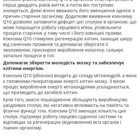
перші двадцять років життя, а потім він поступово
знижується. Деякі вчені вважають його зменшення однією з
причин старіння організму. Додаткове вживання коензиму
Q10 дозволяє заповнити дефіцит цієї сполуки в організмі, що
може покращити роботу серцевого м'яза, уповільнити
процеси старіння, у тому числі і його зовнішні прояви.
Коензим Q10 стимулює регенерацію клітин, захищає шкіру
від сонячних променів та допомагає зберігати її
зволоженою, прискорює вироблення колагену, гальмує
запальні процеси в тілі.
Допомагає зберегти молодість мозку та забезпечує
клітини енергією.
Коензим Q10 (убіхінон) входить до складу мітохондрій, а вони
є головними генераторами енергії клітин мозку. З віком
процес вироблення енергії мітохондріями ускладнюється,
що призводить до загибелі клітин.
Крім того, окисні пошкодження збільшують виробництво
шкідливих сполук, які негативно впливають на пам'ять та
фізичні функції тіла. Коензим Q10 зменшує кількість цих
сполук, підтримує роботу серцево-судинної системи та
відповідає за регенерацію (відновлення) всіх органів і
тканин організму.