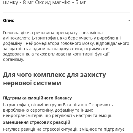
цинку - 8 мг Оксид магнію - 5 мг
Опис
-
Головна діюча речовина препарату - незамінна
амінокислота L-триптофан, яка бере участь у виробленні
дофаміну - нейромедіатора головного мозку, відповідального
за здатність людини насолоджуватися, отримувати
задоволення, а також впливає на когнітивні функції
організму.
Для чого комплекс для захисту
нервової системи
Підтримка емоційного балансу
L-триптофан, вітаміни групи В та вітамін C сприяють
виробленню серотоніну, дофаміну та інших
нейротрансмітерів, що регулюють настрій та емоції.
Зменшення стресових реакцій
Регулює реакції на стресові ситуації, зміцнює та підтримує