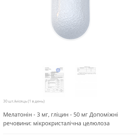
30 шт./місяць (1 в день)
Мелатонін - 3 мг, гліцин - 50 мг Допоміжні
речовини: мікрокристалічна целюлоза