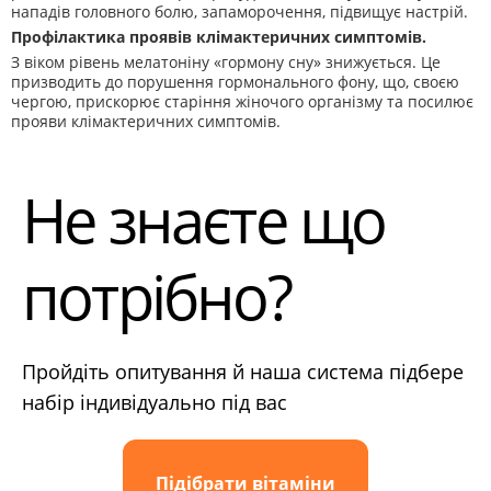
нападів головного болю, запаморочення, підвищує настрій.
Профілактика проявів клімактеричних симптомів.
З віком рівень мелатоніну «гормону сну» знижується. Це
призводить до порушення гормонального фону, що, своєю
чергою, прискорює старіння жіночого організму та посилює
прояви клімактеричних симптомів.
Не знаєте що
потрібно?
Пройдіть опитування й наша система підбере
набір індивідуально під вас
Підібрати вітаміни