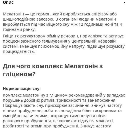
Опис
-
Мелатонін — це гормон, який виробляється епіфізом або
шишкоподібною залозою. В організмі людини мелатонін
виробляється під час міцного сну між 12 годинами ночі та 4
годинами ранку.
Гліцин є регулятором обміну речовин, нормалізує та активує
процеси захисного гальмування у центральній нервовій
системі, зменшує психоемоційну напругу, підвищує розумову
працездатність.
Для чого комплекс Мелатонін з
гліцином?
Нормалізація сну.
Комплекс мелатоніну з гліцином рекомендований у випадках
порушень добових ритмів, тривожності та занепокоєння.
Покращує якість сну, прискорює засинання, знижує частоту
нічних пробуджень, робить сновидіння більш яскравими та
емоційно насиченими, покращує самопочуття після
ранкового пробудження, не викликає відчуття млявості,
розбитості та втоми при пробудженні. Знижує частоту